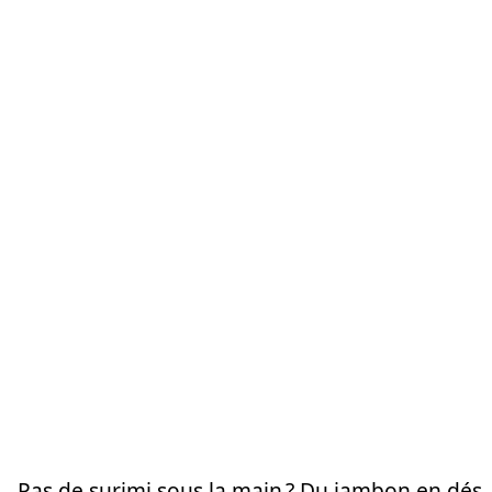
Pas de surimi sous la main ? Du jambon en dés