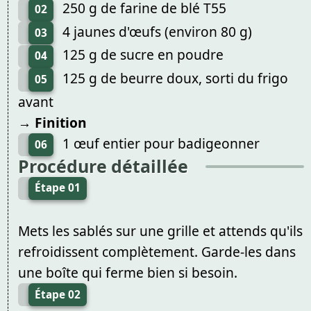
250 g de farine de blé T55
02
4 jaunes d'œufs (environ 80 g)
03
125 g de sucre en poudre
04
125 g de beurre doux, sorti du frigo
05
avant
→ Finition
1 œuf entier pour badigeonner
06
Procédure détaillée
Étape 01
Mets les sablés sur une grille et attends qu'ils
refroidissent complètement. Garde-les dans
une boîte qui ferme bien si besoin.
Étape 02