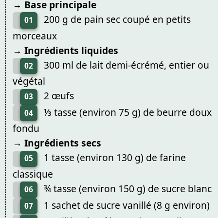
→ Base principale
200 g de pain sec coupé en petits
01
morceaux
→ Ingrédients liquides
300 ml de lait demi-écrémé, entier ou
02
végétal
2 œufs
03
⅓ tasse (environ 75 g) de beurre doux
04
fondu
→ Ingrédients secs
1 tasse (environ 130 g) de farine
05
classique
¾ tasse (environ 150 g) de sucre blanc
06
1 sachet de sucre vanillé (8 g environ)
07