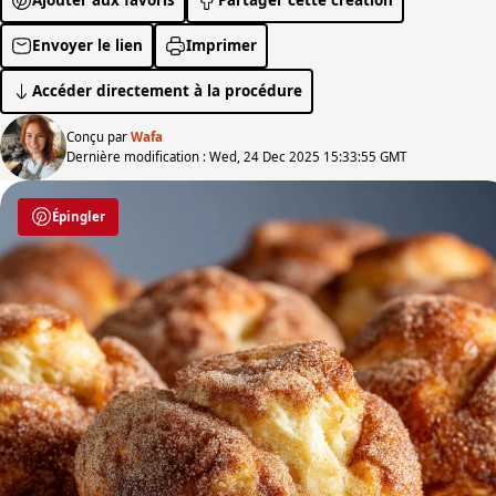
Envoyer le lien
Imprimer
Accéder directement à la procédure
Conçu par
Wafa
Dernière modification : Wed, 24 Dec 2025 15:33:55 GMT
Épingler