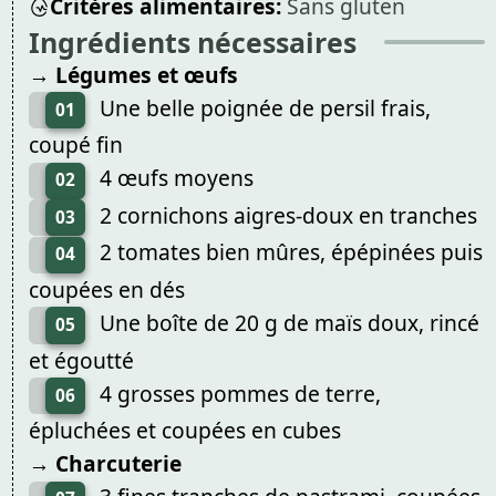
Critères alimentaires:
Sans gluten
Ingrédients nécessaires
→ Légumes et œufs
Une belle poignée de persil frais,
01
coupé fin
4 œufs moyens
02
2 cornichons aigres-doux en tranches
03
2 tomates bien mûres, épépinées puis
04
coupées en dés
Une boîte de 20 g de maïs doux, rincé
05
et égoutté
4 grosses pommes de terre,
06
épluchées et coupées en cubes
→ Charcuterie