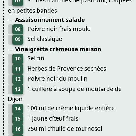
3 fines tranches de pastrami, coupées
07
en petites bandes
→ Assaisonnement salade
Poivre noir frais moulu
08
Sel classique
09
→ Vinaigrette crémeuse maison
Sel fin
10
Herbes de Provence séchées
11
Poivre noir du moulin
12
1 cuillère à soupe de moutarde de
13
Dijon
100 ml de crème liquide entière
14
1 jaune d’œuf frais
15
250 ml d’huile de tournesol
16