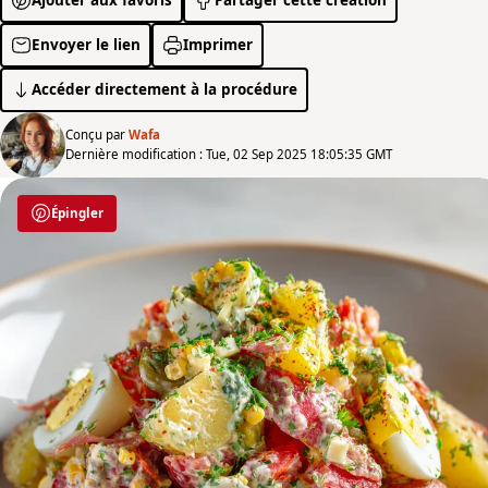
Envoyer le lien
Imprimer
Accéder directement à la procédure
Conçu par
Wafa
Dernière modification : Tue, 02 Sep 2025 18:05:35 GMT
Épingler