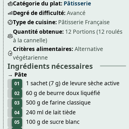
Catégorie du plat:
Pâtisserie
Degré de difficulté:
Avancé
Type de cuisine:
Pâtisserie Française
Quantité obtenue:
12 Portions (12 roulés
à la cannelle)
Critères alimentaires:
Alternative
végétarienne
Ingrédients nécessaires
→ Pâte
1 sachet (7 g) de levure sèche active
01
60 g de beurre doux liquéfié
02
500 g de farine classique
03
240 ml de lait tiède
04
100 g de sucre blanc
05