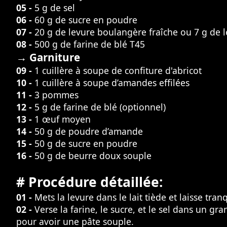
05 -
5 g de sel
06 -
60 g de sucre en poudre
07 -
20 g de levure boulangère fraîche ou 7 g de 
08 -
500 g de farine de blé T45
→ Garniture
09 -
1 cuillère à soupe de confiture d'abricot
10 -
1 cuillère à soupe d’amandes effilées
11 -
3 pommes
12 -
5 g de farine de blé (optionnel)
13 -
1 œuf moyen
14 -
50 g de poudre d’amande
15 -
50 g de sucre en poudre
16 -
50 g de beurre doux souple
# Procédure détaillée:
01 -
Mets la levure dans le lait tiède et laisse tra
02 -
Verse la farine, le sucre, et le sel dans un gr
pour avoir une pâte souple.