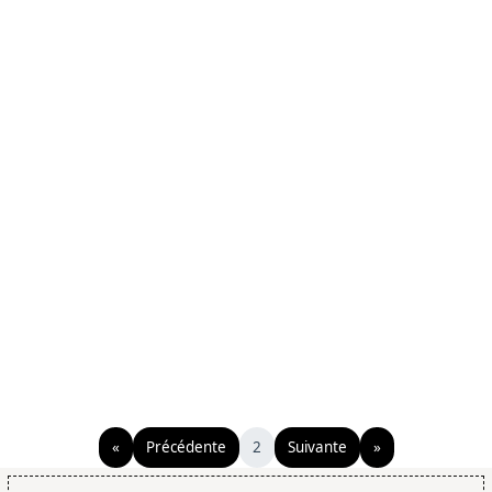
«
Précédente
2
Suivante
»