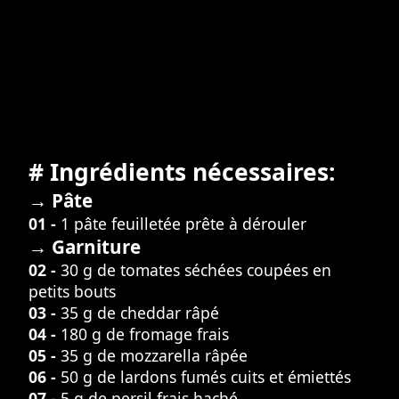
# Ingrédients nécessaires:
→ Pâte
01 -
1 pâte feuilletée prête à dérouler
→ Garniture
02 -
30 g de tomates séchées coupées en
petits bouts
03 -
35 g de cheddar râpé
04 -
180 g de fromage frais
05 -
35 g de mozzarella râpée
06 -
50 g de lardons fumés cuits et émiettés
07 -
5 g de persil frais haché