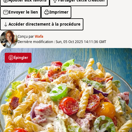
Envoyer le lien
Imprimer
Accéder directement à la procédure
Conçu par
Wafa
Dernière modification : Sun, 05 Oct 2025 14:11:36 GMT
Épingler