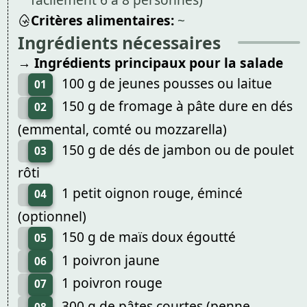
Critères alimentaires:
~
Ingrédients nécessaires
→ Ingrédients principaux pour la salade
100 g de jeunes pousses ou laitue
01
150 g de fromage à pâte dure en dés
02
(emmental, comté ou mozzarella)
150 g de dés de jambon ou de poulet
03
rôti
1 petit oignon rouge, émincé
04
(optionnel)
150 g de maïs doux égoutté
05
1 poivron jaune
06
1 poivron rouge
07
300 g de pâtes courtes (penne,