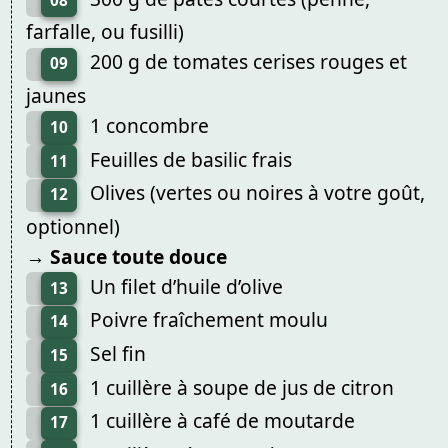
08
farfalle, ou fusilli)
200 g de tomates cerises rouges et
09
jaunes
1 concombre
10
Feuilles de basilic frais
11
Olives (vertes ou noires à votre goût,
12
optionnel)
→ Sauce toute douce
Un filet d’huile d’olive
13
Poivre fraîchement moulu
14
Sel fin
15
1 cuillère à soupe de jus de citron
16
1 cuillère à café de moutarde
17