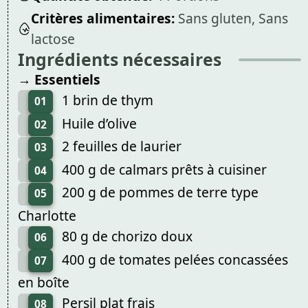
Critères alimentaires:
Sans gluten, Sans
lactose
Ingrédients nécessaires
→ Essentiels
1 brin de thym
01
Huile d’olive
02
2 feuilles de laurier
03
400 g de calmars prêts à cuisiner
04
200 g de pommes de terre type
05
Charlotte
80 g de chorizo doux
06
400 g de tomates pelées concassées
07
en boîte
Persil plat frais
08