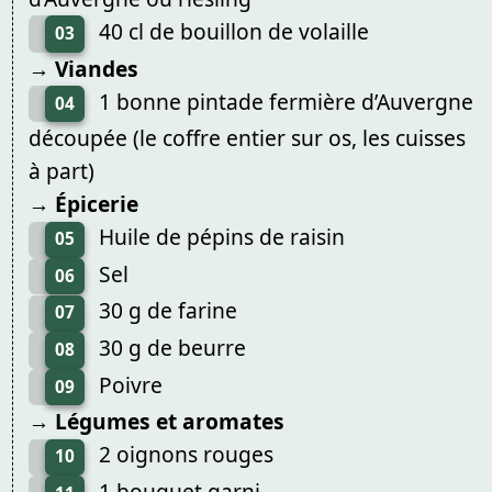
40 cl de bouillon de volaille
03
→ Viandes
1 bonne pintade fermière d’Auvergne
04
découpée (le coffre entier sur os, les cuisses
à part)
→ Épicerie
Huile de pépins de raisin
05
Sel
06
30 g de farine
07
30 g de beurre
08
Poivre
09
→ Légumes et aromates
2 oignons rouges
10
1 bouquet garni