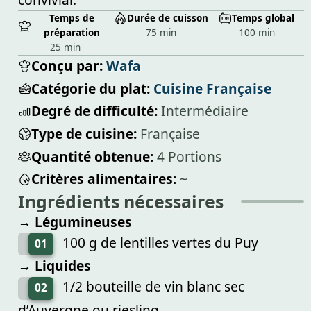
Temps de
Durée de cuisson
Temps global
préparation
75 min
100 min
25 min
Conçu par:
Wafa
Catégorie du plat:
Cuisine Française
Degré de difficulté:
Intermédiaire
Type de cuisine:
Française
Quantité obtenue:
4 Portions
Critères alimentaires:
~
Ingrédients nécessaires
→ Légumineuses
100 g de lentilles vertes du Puy
01
→ Liquides
1/2 bouteille de vin blanc sec
02
d’Auvergne ou riesling