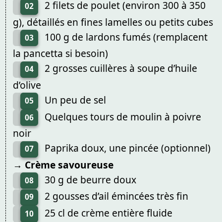
2 filets de poulet (environ 300 à 350
02
g), détaillés en fines lamelles ou petits cubes
100 g de lardons fumés (remplacent
03
la pancetta si besoin)
2 grosses cuillères à soupe d’huile
04
d’olive
Un peu de sel
05
Quelques tours de moulin à poivre
06
noir
Paprika doux, une pincée (optionnel)
07
→ Crème savoureuse
30 g de beurre doux
08
2 gousses d’ail émincées très fin
09
25 cl de crème entière fluide
10