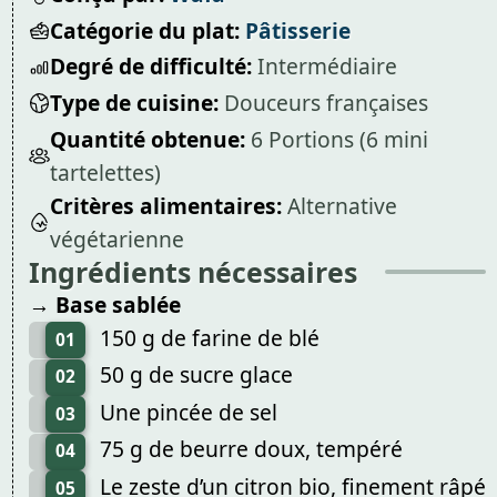
Catégorie du plat:
Pâtisserie
Degré de difficulté:
Intermédiaire
Type de cuisine:
Douceurs françaises
Quantité obtenue:
6 Portions (6 mini
tartelettes)
Critères alimentaires:
Alternative
végétarienne
Ingrédients nécessaires
→ Base sablée
150 g de farine de blé
01
50 g de sucre glace
02
Une pincée de sel
03
75 g de beurre doux, tempéré
04
Le zeste d’un citron bio, finement râpé
05