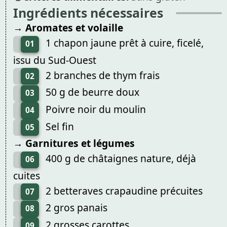
Ingrédients nécessaires
→ Aromates et volaille
1 chapon jaune prêt à cuire, ficelé,
01
issu du Sud-Ouest
2 branches de thym frais
02
50 g de beurre doux
03
Poivre noir du moulin
04
Sel fin
05
→ Garnitures et légumes
400 g de châtaignes nature, déjà
06
cuites
2 betteraves crapaudine précuites
07
2 gros panais
08
2 grosses carottes
09