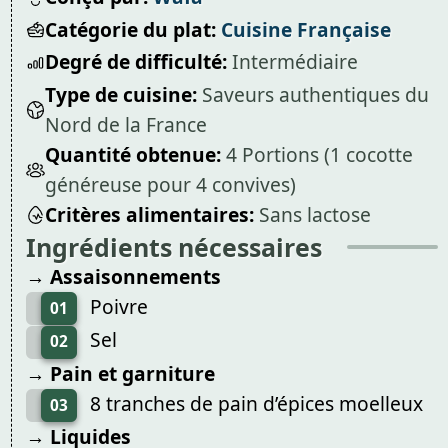
Catégorie du plat:
Cuisine Française
Degré de difficulté:
Intermédiaire
Type de cuisine:
Saveurs authentiques du
Nord de la France
Quantité obtenue:
4 Portions (1 cocotte
généreuse pour 4 convives)
Critères alimentaires:
Sans lactose
Ingrédients nécessaires
→ Assaisonnements
Poivre
01
Sel
02
→ Pain et garniture
8 tranches de pain d’épices moelleux
03
→ Liquides