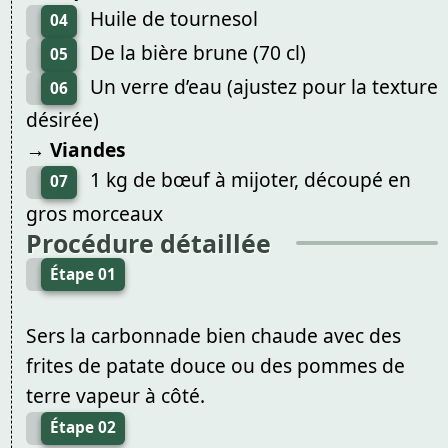
Huile de tournesol
04
De la bière brune (70 cl)
05
Un verre d’eau (ajustez pour la texture
06
désirée)
→ Viandes
1 kg de bœuf à mijoter, découpé en
07
gros morceaux
Procédure détaillée
Étape 01
Sers la carbonnade bien chaude avec des
frites de patate douce ou des pommes de
terre vapeur à côté.
Étape 02